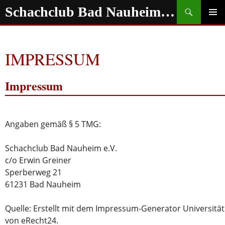
Zum
Suchen
Schachclub Bad Nauheim e.V.
Inhalt
springen
PRIMÄR
MENÜ
IMPRESSUM
Impressum
Angaben gemäß § 5 TMG:
Schachclub Bad Nauheim e.V.
c/o Erwin Greiner
Sperberweg 21
61231 Bad Nauheim
Quelle: Erstellt mit dem Impressum-Generator Universität
von eRecht24.