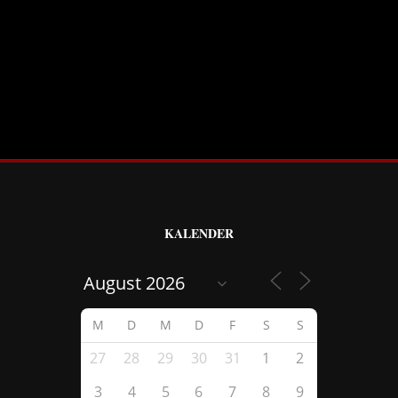
KALENDER
M
D
M
D
F
S
S
27
28
29
30
31
1
2
3
4
5
6
7
8
9