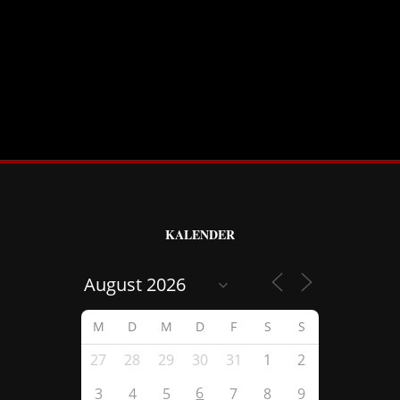
KALENDER
M
D
M
D
F
S
S
27
28
29
30
31
1
2
6
3
4
5
7
8
9