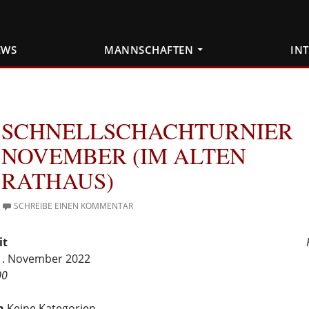
EWS
MANNSCHAFTEN
IN
SCHNELLSCHACHTURNIER
NOVEMBER (IM ALTEN
RATHAUS)
SCHREIBE EINEN KOMMENTAR
it
11. November 2022
00
n
Keine Kategorien