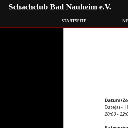
Zum
Suchen
Schachclub Bad Nauheim e.V.
Inhalt
springen
STARTSEITE
N
Datum/Ze
Date(s) - 
20:00 - 22:
Kategorie