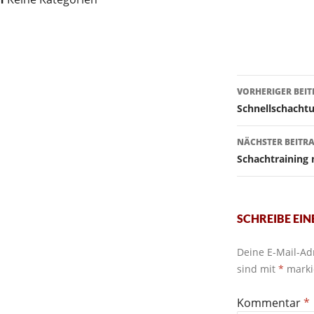
Beitragsn
VORHERIGER BEI
Schnellschachtu
NÄCHSTER BEITR
Schachtraining 
SCHREIBE EI
Deine E-Mail-Adr
sind mit
*
marki
Kommentar
*