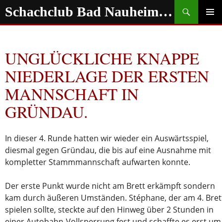
Zum
Suchen
Schachclub Bad Nauheim e.V.
Inhalt
springen
PRIMÄR
MENÜ
UNGLÜCKLICHE KNAPPE
NIEDERLAGE DER ERSTEN
MANNSCHAFT IN
GRÜNDAU.
In dieser 4. Runde hatten wir wieder ein Auswärtsspiel,
diesmal gegen Gründau, die bis auf eine Ausnahme mit
kompletter Stammmannschaft aufwarten konnte.
Der erste Punkt wurde nicht am Brett erkämpft sondern
kam durch äußeren Umständen. Stéphane, der am 4. Bret
spielen sollte, steckte auf den Hinweg über 2 Stunden in
einer Autobahn-Vollsperrung fest und schaffte es erst um