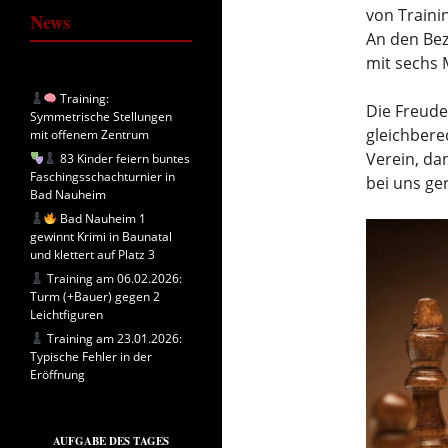
von Traini
News
An den Bez
mit sechs M
Training:
Die Freude
Symmetrische Stellungen
gleichbere
mit offenem Zentrum
Verein, da
83 Kinder feiern buntes
Faschingsschachturnier in
bei uns ge
Bad Nauheim
Bad Nauheim 1
gewinnt Krimi in Baunatal
und klettert auf Platz 3
Training am 06.02.2026:
Turm (+Bauer) gegen 2
Leichtfiguren
Training am 23.01.2026:
Typische Fehler in der
Eröffnung
AUFGABE DES TAGES