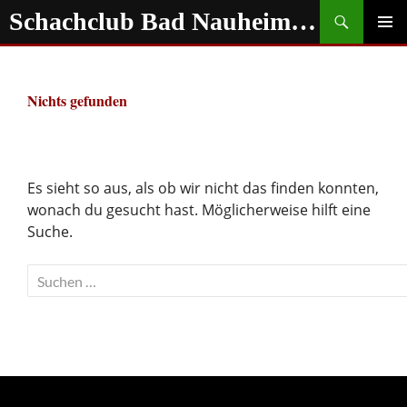
Zum
Suchen
Schachclub Bad Nauheim e.V.
Inhalt
springen
PRIMÄR
MENÜ
Nichts gefunden
Es sieht so aus, als ob wir nicht das finden konnten,
wonach du gesucht hast. Möglicherweise hilft eine
Suche.
Suchen
nach: