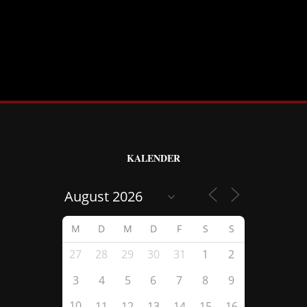
KALENDER
M
D
M
D
F
S
S
27
28
29
30
31
1
2
3
4
5
6
7
8
9
10
11
12
13
14
15
16