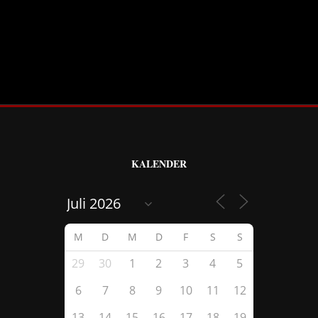
KALENDER
M
D
M
D
F
S
S
29
30
1
2
3
4
5
6
7
8
9
10
11
12
13
14
15
16
17
18
19