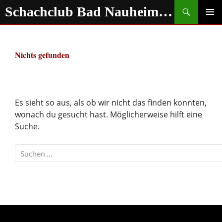
Zum
Suchen
Schachclub Bad Nauheim e.V.
Inhalt
springen
PRIMÄR
MENÜ
Nichts gefunden
Es sieht so aus, als ob wir nicht das finden konnten,
wonach du gesucht hast. Möglicherweise hilft eine
Suche.
Suchen
nach: