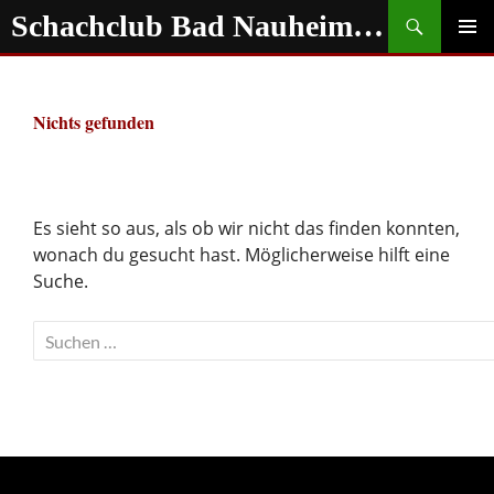
Zum
Suchen
Schachclub Bad Nauheim e.V.
Inhalt
springen
PRIMÄR
MENÜ
Nichts gefunden
Es sieht so aus, als ob wir nicht das finden konnten,
wonach du gesucht hast. Möglicherweise hilft eine
Suche.
Suchen
nach: