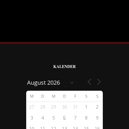
KALENDER
M
D
M
D
F
S
S
27
28
29
30
31
1
2
6
3
4
5
7
8
9
10
11
12
13
14
15
16