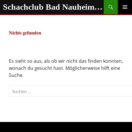
Zum
Suchen
Schachclub Bad Nauheim e.V.
Inhalt
springen
PRIMÄR
MENÜ
Nichts gefunden
Es sieht so aus, als ob wir nicht das finden konnten,
wonach du gesucht hast. Möglicherweise hilft eine
Suche.
Suchen
nach: