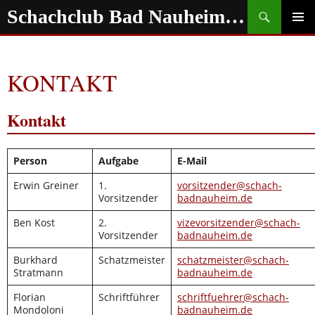
Zum
Suchen
Schachclub Bad Nauheim e.V.
Inhalt
springen
PRIMÄR
MENÜ
KONTAKT
Kontakt
Person
Aufgabe
E-Mail
Erwin Greiner
1.
vorsitzender@schach-
Vorsitzender
badnauheim.de
Ben Kost
2.
vizevorsitzender@schach-
Vorsitzender
badnauheim.de
Burkhard
Schatzmeister
schatzmeister@schach-
Stratmann
badnauheim.de
Florian
Schriftführer
schriftfuehrer@schach-
Mondoloni
badnauheim.de