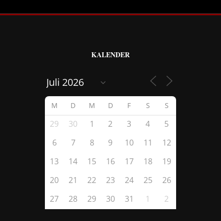
KALENDER
M
D
M
D
F
S
S
29
30
1
2
3
4
5
6
7
8
9
10
11
12
13
14
15
16
17
18
19
20
21
22
23
24
25
26
27
28
29
30
31
1
2