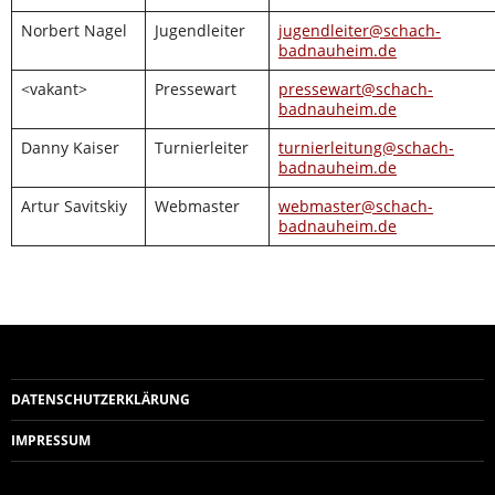
Norbert Nagel
Jugendleiter
jugendleiter@schach-
badnauheim.de
<vakant>
Pressewart
pressewart@schach-
badnauheim.de
Danny Kaiser
Turnierleiter
turnierleitung@schach-
badnauheim.de
Artur Savitskiy
Webmaster
webmaster@schach-
badnauheim.de
DATENSCHUTZERKLÄRUNG
IMPRESSUM