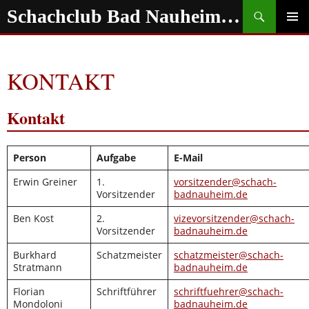
Zum
Suchen
Schachclub Bad Nauheim e.V.
Inhalt
springen
PRIMÄR
MENÜ
KONTAKT
Kontakt
Person
Aufgabe
E-Mail
Erwin Greiner
1.
vorsitzender@schach-
Vorsitzender
badnauheim.de
Ben Kost
2.
vizevorsitzender@schach-
Vorsitzender
badnauheim.de
Burkhard
Schatzmeister
schatzmeister@schach-
Stratmann
badnauheim.de
Florian
Schriftführer
schriftfuehrer@schach-
Mondoloni
badnauheim.de