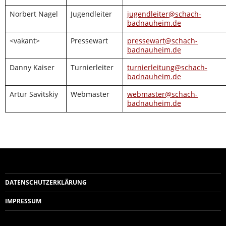
Norbert Nagel
Jugendleiter
jugendleiter@schach-
badnauheim.de
<vakant>
Pressewart
pressewart@schach-
badnauheim.de
Danny Kaiser
Turnierleiter
turnierleitung@schach-
badnauheim.de
Artur Savitskiy
Webmaster
webmaster@schach-
badnauheim.de
DATENSCHUTZERKLÄRUNG
IMPRESSUM