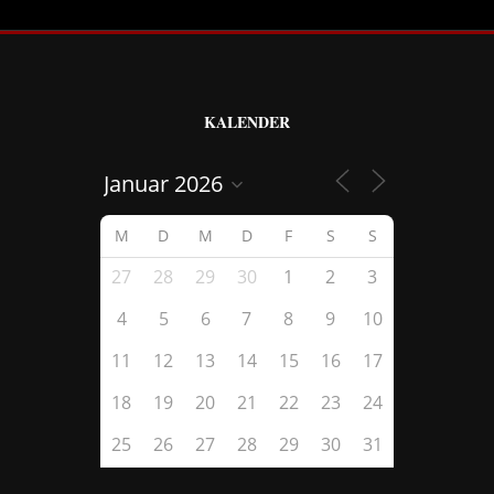
KALENDER
M
D
M
D
F
S
S
27
28
29
30
1
2
3
4
5
6
7
8
9
10
11
12
13
14
15
16
17
18
19
20
21
22
23
24
25
26
27
28
29
30
31