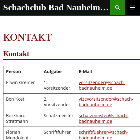
Zum
Suchen
Schachclub Bad Nauheim e.V.
Inhalt
springen
PRIMÄR
MENÜ
KONTAKT
Kontakt
Person
Aufgabe
E-Mail
Erwin Greiner
1.
vorsitzender@schach-
Vorsitzender
badnauheim.de
Ben Kost
2.
vizevorsitzender@schach-
Vorsitzender
badnauheim.de
Burkhard
Schatzmeister
schatzmeister@schach-
Stratmann
badnauheim.de
Florian
Schriftführer
schriftfuehrer@schach-
Mondoloni
badnauheim.de