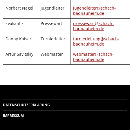
Norbert Nagel
Jugendleiter
jugendleiter@schach-
badnauheim.de
<vakant>
Pressewart
pressewart@schach-
badnauheim.de
Danny Kaiser
Turnierleiter
turnierleitung@schach-
badnauheim.de
Artur Savitskiy
Webmaster
webmaster@schach-
badnauheim.de
DATENSCHUTZERKLÄRUNG
IMPRESSUM