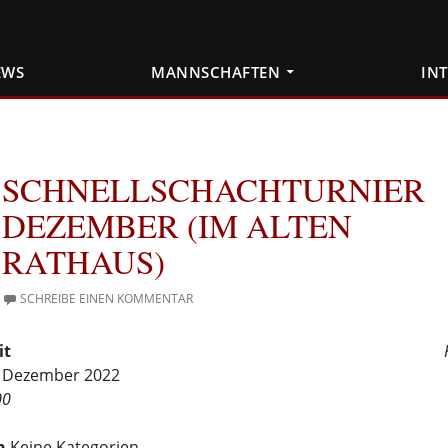
EWS
MANNSCHAFTEN
IN
SCHNELLSCHACHTURNIER
DEZEMBER (IM ALTEN
RATHAUS)
SCHREIBE EINEN KOMMENTAR
it
9. Dezember 2022
00
n
Keine Kategorien