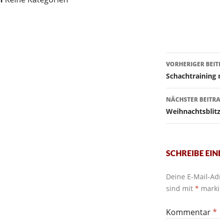
Beitragsn
VORHERIGER BEI
Schachtraining 
NÄCHSTER BEITR
Weihnachtsblitz
SCHREIBE EI
Deine E-Mail-Adr
sind mit
*
marki
Kommentar
*