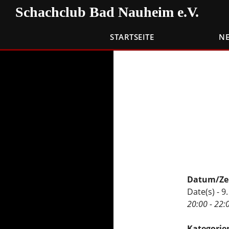
Zum
Suchen
Schachclub Bad Nauheim e.V.
Inhalt
springen
STARTSEITE
N
Datum/Ze
Date(s) - 
20:00 - 22:
Kategorie