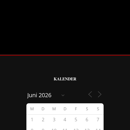
KALENDER
M
D
M
D
F
S
S
1
2
3
4
5
6
7