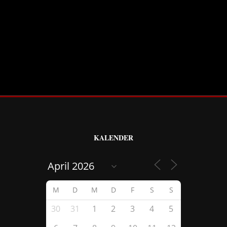
KALENDER
M
D
M
D
F
S
S
30
31
1
2
3
4
5