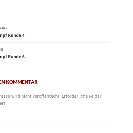
avigation
TRAG
mpf Runde 4
AG
mpf Runde 6
NEN KOMMENTAR
esse wird nicht veröffentlicht.
Erforderliche Felder
ert