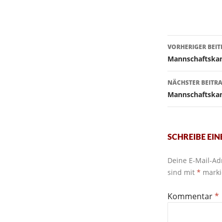
Beitragsn
VORHERIGER BEI
Mannschaftska
NÄCHSTER BEITR
Mannschaftska
SCHREIBE EI
Deine E-Mail-Adr
sind mit
*
marki
Kommentar
*