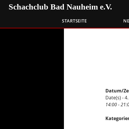
Zum
Suchen
Schachclub Bad Nauheim e.V.
Inhalt
springen
STARTSEITE
N
Datum/Ze
Date(s) - 
14:00 - 21:
Kategorie