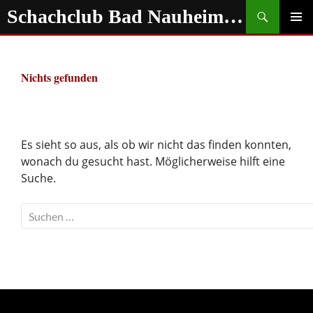
Zum
Suchen
Schachclub Bad Nauheim e.V.
Inhalt
springen
PRIMÄR
MENÜ
Nichts gefunden
Es sieht so aus, als ob wir nicht das finden konnten,
wonach du gesucht hast. Möglicherweise hilft eine
Suche.
Suchen
nach: