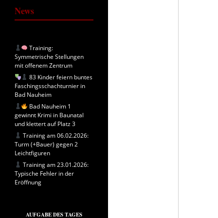
News
Training:
Symmetrische Stellungen
mit offenem Zentrum
83 Kinder feiern buntes
Faschingsschachturnier in
Bad Nauheim
Bad Nauheim 1
gewinnt Krimi in Baunatal
und klettert auf Platz 3
Training am 06.02.2026:
Turm (+Bauer) gegen 2
Leichtfiguren
Training am 23.01.2026:
Typische Fehler in der
Eröffnung
AUFGABE DES TAGES