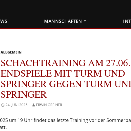
EWS
MANNSCHAFTEN
IN
ALLGEMEIN
SCHACHTRAINING AM 27.06.
ENDSPIELE MIT TURM UND
SPRINGER GEGEN TURM UN
SPRINGER
24. JUNI 2025
ERWIN GREINER
025 um 19 Uhr findet das letzte Training vor der Sommerpa
att.