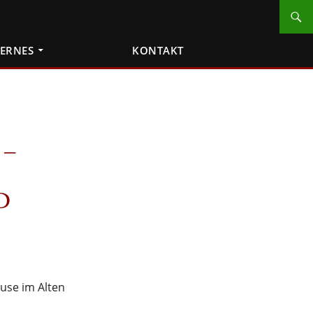
TERNES
KONTAKT
 –
D
use im Alten