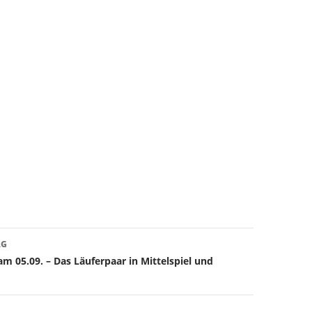
avigation
AG
am 05.09. – Das Läuferpaar in Mittelspiel und