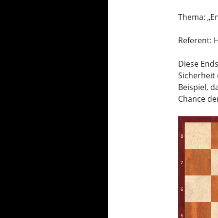
Thema: „En
Referent: 
Diese Ends
Sicherheit
Beispiel, 
Chance den