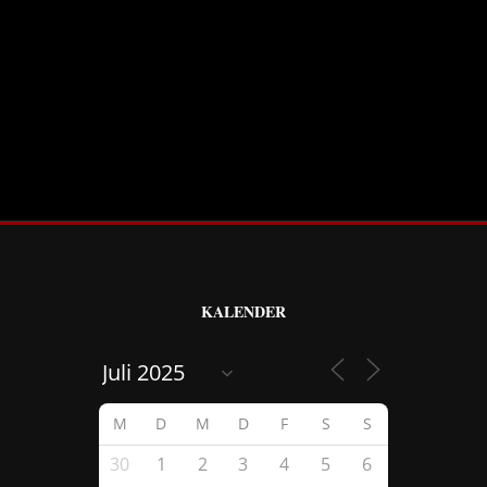
KALENDER
M
D
M
D
F
S
S
30
1
2
3
4
5
6