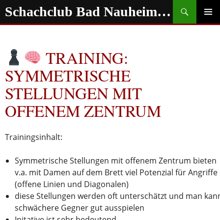
Zum
Suchen
Schachclub Bad Nauheim e.V.
Inhalt
springen
PRIMÄR
MENÜ
TRAINING:
SYMMETRISCHE
STELLUNGEN MIT
OFFENEM ZENTRUM
Trainingsinhalt:
Symmetrische Stellungen mit offenem Zentrum bieten
v.a. mit Damen auf dem Brett viel Potenzial für Angriffe
(offene Linien und Diagonalen)
diese Stellungen werden oft unterschätzt und man kan
schwächere Gegner gut ausspielen
Initative ist sehr bedeutend