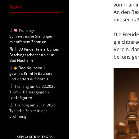
von Traini
News
An den Bez
mit sechs M
Training:
Die Freude
Symmetrische Stellungen
gleichbere
mit offenem Zentrum
Verein, da
83 Kinder feiern buntes
Faschingsschachturnier in
bei uns ge
Bad Nauheim
Bad Nauheim 1
gewinnt Krimi in Baunatal
und klettert auf Platz 3
Training am 06.02.2026:
Turm (+Bauer) gegen 2
Leichtfiguren
Training am 23.01.2026:
Typische Fehler in der
Eröffnung
AUFGABE DES TAGES