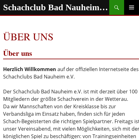
Zum
Suchen
Schachclub Bad Nauheim e.V.
Inhalt
springen
PRIMÄR
MENÜ
ÜBER UNS
Über uns
Herzlich Willkommen
auf der offiziellen Internetseite des
Schachclubs Bad Nauheim e.V.
Der Schachclub Bad Nauheim e.V. ist mit derzeit über 100
Mitgliedern der größte Schachverein in der Wetterau.
Da wir Mannschaften von der Kreisklasse bis zur
Verbandsliga im Einsatz haben, finden sich für jeden
Schach-Begeisterten die richtigen Spielpartner. Freitags is
unser Vereinsabend, mit vielen Möglichkeiten, sich mit d
königlichen Spiel zu beschäftigen: von Trainingseinheiten