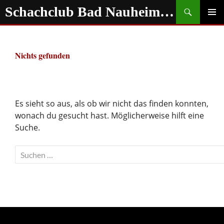
Zum
Suchen
Schachclub Bad Nauheim e.V.
Inhalt
springen
PRIMÄR
MENÜ
Nichts gefunden
Es sieht so aus, als ob wir nicht das finden konnten,
wonach du gesucht hast. Möglicherweise hilft eine
Suche.
Suchen
nach: