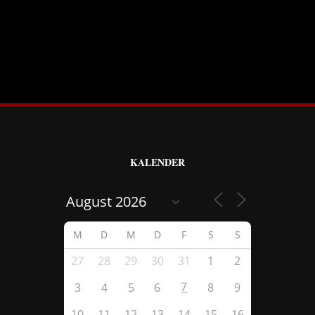
KALENDER
M
D
M
D
F
S
S
27
28
29
30
31
1
2
7
3
4
5
6
8
9
10
11
12
13
14
15
16