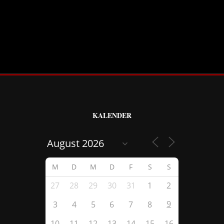
KALENDER
M
D
M
D
F
S
S
27
28
29
30
31
1
2
9
3
4
5
6
7
8
10
11
12
13
14
15
16