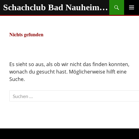
Zum
Suchen
Schachclub Bad Nauheim e.V.
Inhalt
springen
PRIMÄR
MENÜ
Nichts gefunden
Es sieht so aus, als ob wir nicht das finden konnten,
wonach du gesucht hast. Möglicherweise hilft eine
Suche.
Suchen
nach: