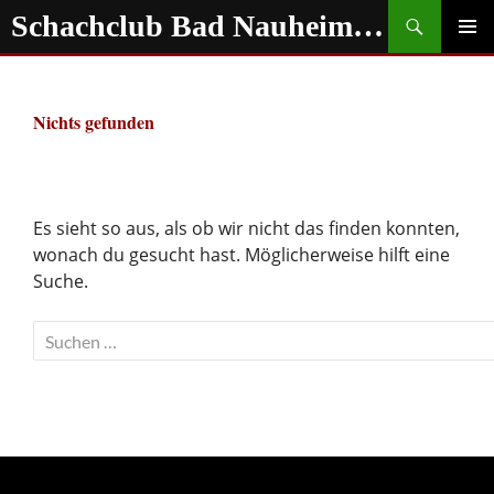
Zum
Suchen
Schachclub Bad Nauheim e.V.
Inhalt
springen
PRIMÄR
MENÜ
Nichts gefunden
Es sieht so aus, als ob wir nicht das finden konnten,
wonach du gesucht hast. Möglicherweise hilft eine
Suche.
Suchen
nach: