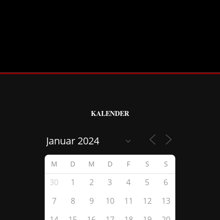
KALENDER
M
D
M
D
F
S
S
30
1
2
3
4
5
6
7
8
9
10
11
12
13
14
15
16
17
18
19
20