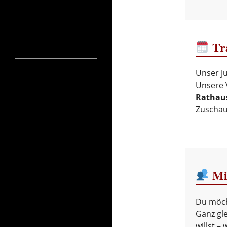
Tra
Unser J
Unsere 
Rathau
Zuschaue
Mi
Du möch
Ganz gle
willst –