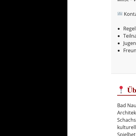
Kont
Regel
Teiln
Juge
Freun
Üb
Bad Nauh
Architek
Schachsz
kulture
Spielbet