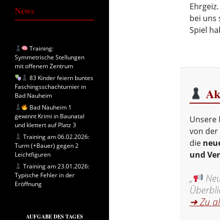
Ehrgeiz.
News
bei uns 
Spiel ha
Training:
Symmetrische Stellungen
mit offenem Zentrum
83 Kinder feiern buntes
Faschingsschachturnier in
Akt
Bad Nauheim
Bad Nauheim 1
gewinnt Krimi in Baunatal
Unsere 
und klettert auf Platz 3
von der 
Training am 06.02.2026:
die
neue
Turm (+Bauer) gegen 2
und Ve
Leichtfiguren
Training am 23.01.2026:
Typische Fehler in der
„
Neui
Eröffnung
Überbli
➜ Zu a
AUFGABE DES TAGES