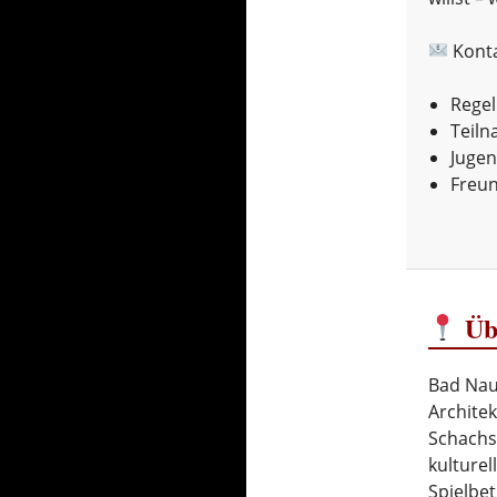
Kont
Regel
Teiln
Juge
Freun
Üb
Bad Nauh
Architek
Schachsz
kulture
Spielbet