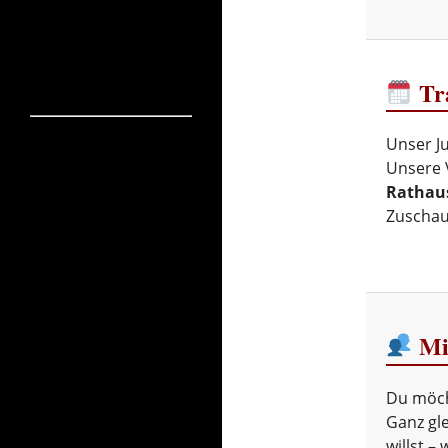
Tra
Unser J
Unsere 
Rathau
Zuschaue
Mi
Du möch
Ganz gle
willst –