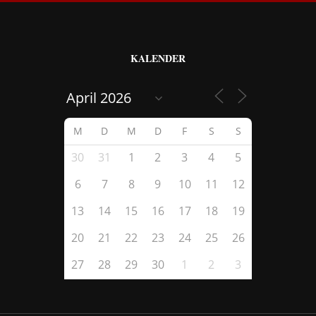
KALENDER
M
D
M
D
F
S
S
30
31
1
2
3
4
5
6
7
8
9
10
11
12
13
14
15
16
17
18
19
20
21
22
23
24
25
26
27
28
29
30
1
2
3