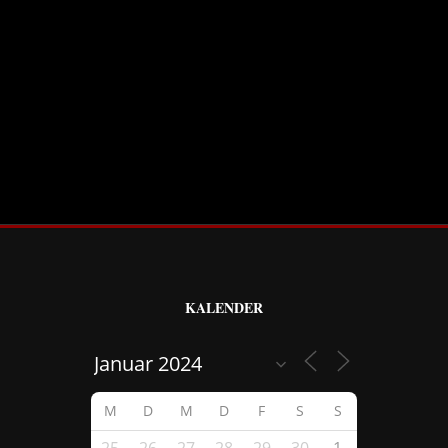
KALENDER
M
D
M
D
F
S
S
25
26
27
28
29
30
1