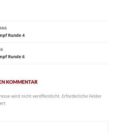
avigation
TRAG
mpf Runde 4
AG
mpf Runde 6
NEN KOMMENTAR
esse wird nicht veröffentlicht.
Erforderliche Felder
ert