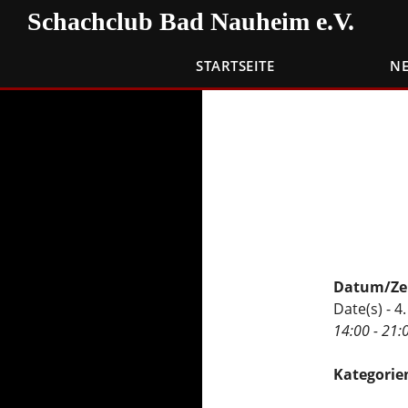
Zum
Suchen
Schachclub Bad Nauheim e.V.
Inhalt
springen
STARTSEITE
N
Datum/Ze
Date(s) - 
14:00 - 21:
Kategorie