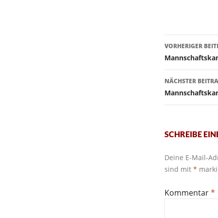
Beitragsn
VORHERIGER BEI
Mannschaftska
NÄCHSTER BEITR
Mannschaftska
SCHREIBE EI
Deine E-Mail-Adr
sind mit
*
marki
Kommentar
*