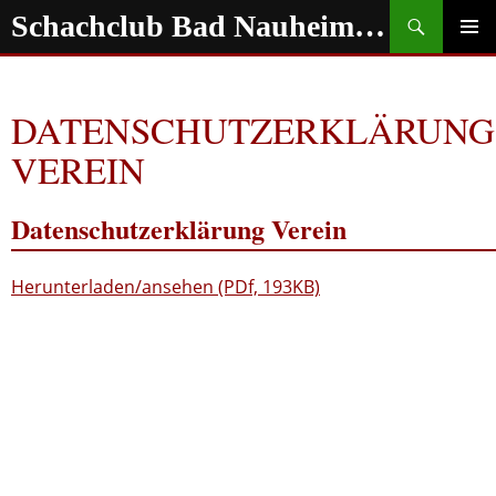
Zum
Suchen
Schachclub Bad Nauheim e.V.
Inhalt
springen
PRIMÄR
MENÜ
DATENSCHUTZERKLÄRUNG
VEREIN
Datenschutzerklärung Verein
Herunterladen/
ansehen
(PDf, 193KB)