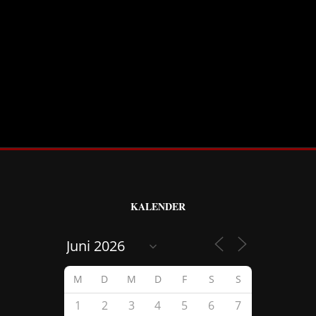
KALENDER
M
D
M
D
F
S
S
1
2
3
4
5
6
7