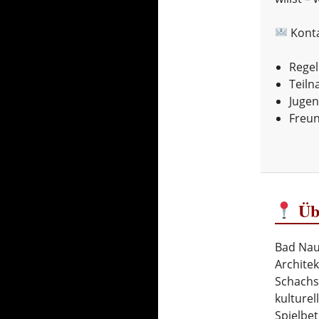
Kont
Regel
Teiln
Juge
Freun
Üb
Bad Nauh
Architek
Schachsz
kulture
Spielbet