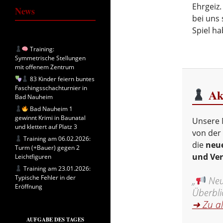
Ehrgeiz.
News
bei uns 
Spiel ha
Training:
Symmetrische Stellungen
mit offenem Zentrum
83 Kinder feiern buntes
Faschingsschachturnier in
Akt
Bad Nauheim
Bad Nauheim 1
gewinnt Krimi in Baunatal
Unsere 
und klettert auf Platz 3
von der 
Training am 06.02.2026:
die
neue
Turm (+Bauer) gegen 2
und Ve
Leichtfiguren
Training am 23.01.2026:
Typische Fehler in der
„
Neui
Eröffnung
Überbli
➜ Zu a
AUFGABE DES TAGES