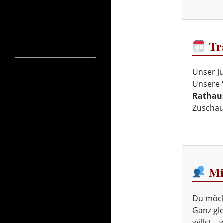
Tra
Unser J
Unsere 
Rathau
Zuschaue
Mi
Du möch
Ganz gle
willst –