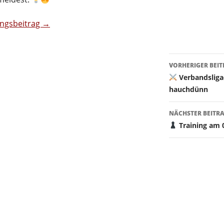
ingsbeitrag →
Beitragsn
VORHERIGER BEI
Verbandsliga
hauchdünn
NÄCHSTER BEITR
Training am 0