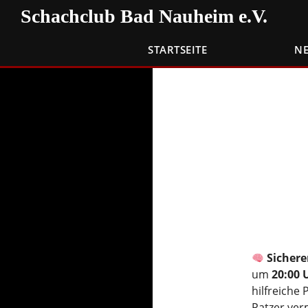
Zum
Suchen
Schachclub Bad Nauheim e.V.
Inhalt
springen
STARTSEITE
N
Sichere
um
20:00 
hilfreiche 
Patzer ver